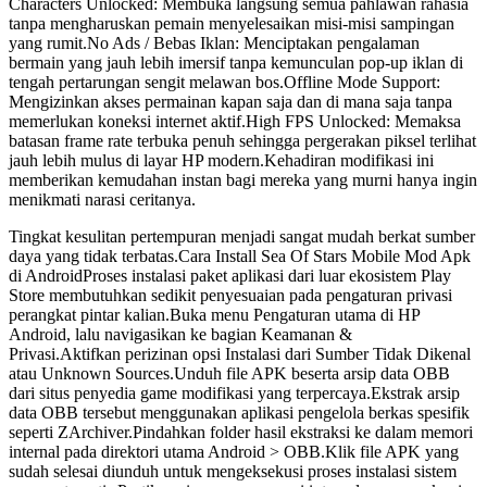
Characters Unlocked: Membuka langsung semua pahlawan rahasia
tanpa mengharuskan pemain menyelesaikan misi-misi sampingan
yang rumit.No Ads / Bebas Iklan: Menciptakan pengalaman
bermain yang jauh lebih imersif tanpa kemunculan pop-up iklan di
tengah pertarungan sengit melawan bos.Offline Mode Support:
Mengizinkan akses permainan kapan saja dan di mana saja tanpa
memerlukan koneksi internet aktif.High FPS Unlocked: Memaksa
batasan frame rate terbuka penuh sehingga pergerakan piksel terlihat
jauh lebih mulus di layar HP modern.Kehadiran modifikasi ini
memberikan kemudahan instan bagi mereka yang murni hanya ingin
menikmati narasi ceritanya.
Tingkat kesulitan pertempuran menjadi sangat mudah berkat sumber
daya yang tidak terbatas.Cara Install Sea Of Stars Mobile Mod Apk
di AndroidProses instalasi paket aplikasi dari luar ekosistem Play
Store membutuhkan sedikit penyesuaian pada pengaturan privasi
perangkat pintar kalian.Buka menu Pengaturan utama di HP
Android, lalu navigasikan ke bagian Keamanan &
Privasi.Aktifkan perizinan opsi Instalasi dari Sumber Tidak Dikenal
atau Unknown Sources.Unduh file APK beserta arsip data OBB
dari situs penyedia game modifikasi yang terpercaya.Ekstrak arsip
data OBB tersebut menggunakan aplikasi pengelola berkas spesifik
seperti ZArchiver.Pindahkan folder hasil ekstraksi ke dalam memori
internal pada direktori utama Android > OBB.Klik file APK yang
sudah selesai diunduh untuk mengeksekusi proses instalasi sistem