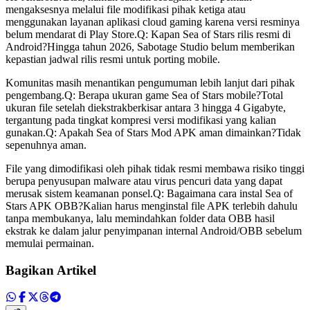
mengaksesnya melalui file modifikasi pihak ketiga atau
menggunakan layanan aplikasi cloud gaming karena versi resminya
belum mendarat di Play Store.Q: Kapan Sea of Stars rilis resmi di
Android?Hingga tahun 2026, Sabotage Studio belum memberikan
kepastian jadwal rilis resmi untuk porting mobile.
Komunitas masih menantikan pengumuman lebih lanjut dari pihak
pengembang.Q: Berapa ukuran game Sea of Stars mobile?Total
ukuran file setelah diekstrakberkisar antara 3 hingga 4 Gigabyte,
tergantung pada tingkat kompresi versi modifikasi yang kalian
gunakan.Q: Apakah Sea of Stars Mod APK aman dimainkan?Tidak
sepenuhnya aman.
File yang dimodifikasi oleh pihak tidak resmi membawa risiko tinggi
berupa penyusupan malware atau virus pencuri data yang dapat
merusak sistem keamanan ponsel.Q: Bagaimana cara instal Sea of
Stars APK OBB?Kalian harus menginstal file APK terlebih dahulu
tanpa membukanya, lalu memindahkan folder data OBB hasil
ekstrak ke dalam jalur penyimpanan internal Android/OBB sebelum
memulai permainan.
Bagikan Artikel