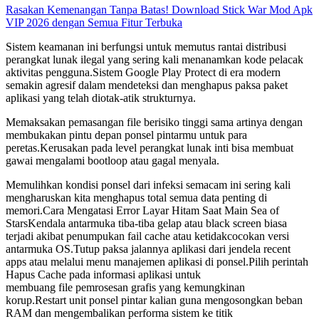
Rasakan Kemenangan Tanpa Batas! Download Stick War Mod Apk
VIP 2026 dengan Semua Fitur Terbuka
Sistem keamanan ini berfungsi untuk memutus rantai distribusi
perangkat lunak ilegal yang sering kali menanamkan kode pelacak
aktivitas pengguna.Sistem Google Play Protect di era modern
semakin agresif dalam mendeteksi dan menghapus paksa paket
aplikasi yang telah diotak-atik strukturnya.
Memaksakan pemasangan file berisiko tinggi sama artinya dengan
membukakan pintu depan ponsel pintarmu untuk para
peretas.Kerusakan pada level perangkat lunak inti bisa membuat
gawai mengalami bootloop atau gagal menyala.
Memulihkan kondisi ponsel dari infeksi semacam ini sering kali
mengharuskan kita menghapus total semua data penting di
memori.Cara Mengatasi Error Layar Hitam Saat Main Sea of
StarsKendala antarmuka tiba-tiba gelap atau black screen biasa
terjadi akibat penumpukan fail cache atau ketidakcocokan versi
antarmuka OS.Tutup paksa jalannya aplikasi dari jendela recent
apps atau melalui menu manajemen aplikasi di ponsel.Pilih perintah
Hapus Cache pada informasi aplikasi untuk
membuang file pemrosesan grafis yang kemungkinan
korup.Restart unit ponsel pintar kalian guna mengosongkan beban
RAM dan mengembalikan performa sistem ke titik