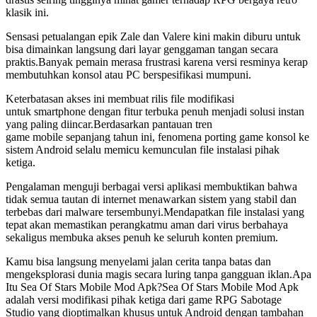
klasik ini.
Sensasi petualangan epik Zale dan Valere kini makin diburu untuk
bisa dimainkan langsung dari layar genggaman tangan secara
praktis.Banyak pemain merasa frustrasi karena versi resminya kerap
membutuhkan konsol atau PC berspesifikasi mumpuni.
Keterbatasan akses ini membuat rilis file modifikasi
untuk smartphone dengan fitur terbuka penuh menjadi solusi instan
yang paling diincar.Berdasarkan pantauan tren
game mobile sepanjang tahun ini, fenomena porting game konsol ke
sistem Android selalu memicu kemunculan file instalasi pihak
ketiga.
Pengalaman menguji berbagai versi aplikasi membuktikan bahwa
tidak semua tautan di internet menawarkan sistem yang stabil dan
terbebas dari malware tersembunyi.Mendapatkan file instalasi yang
tepat akan memastikan perangkatmu aman dari virus berbahaya
sekaligus membuka akses penuh ke seluruh konten premium.
Kamu bisa langsung menyelami jalan cerita tanpa batas dan
mengeksplorasi dunia magis secara luring tanpa gangguan iklan.Apa
Itu Sea Of Stars Mobile Mod Apk?Sea Of Stars Mobile Mod Apk
adalah versi modifikasi pihak ketiga dari game RPG Sabotage
Studio yang dioptimalkan khusus untuk Android dengan tambahan