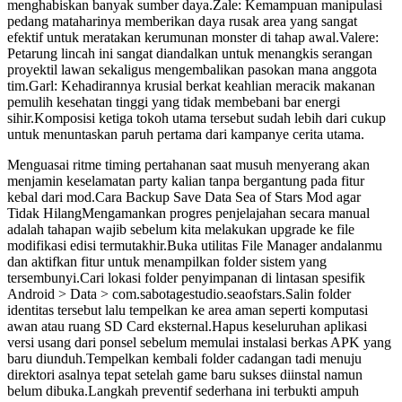
menghabiskan banyak sumber daya.Zale: Kemampuan manipulasi
pedang mataharinya memberikan daya rusak area yang sangat
efektif untuk meratakan kerumunan monster di tahap awal.Valere:
Petarung lincah ini sangat diandalkan untuk menangkis serangan
proyektil lawan sekaligus mengembalikan pasokan mana anggota
tim.Garl: Kehadirannya krusial berkat keahlian meracik makanan
pemulih kesehatan tinggi yang tidak membebani bar energi
sihir.Komposisi ketiga tokoh utama tersebut sudah lebih dari cukup
untuk menuntaskan paruh pertama dari kampanye cerita utama.
Menguasai ritme timing pertahanan saat musuh menyerang akan
menjamin keselamatan party kalian tanpa bergantung pada fitur
kebal dari mod.Cara Backup Save Data Sea of Stars Mod agar
Tidak HilangMengamankan progres penjelajahan secara manual
adalah tahapan wajib sebelum kita melakukan upgrade ke file
modifikasi edisi termutakhir.Buka utilitas File Manager andalanmu
dan aktifkan fitur untuk menampilkan folder sistem yang
tersembunyi.Cari lokasi folder penyimpanan di lintasan spesifik
Android > Data > com.sabotagestudio.seaofstars.Salin folder
identitas tersebut lalu tempelkan ke area aman seperti komputasi
awan atau ruang SD Card eksternal.Hapus keseluruhan aplikasi
versi usang dari ponsel sebelum memulai instalasi berkas APK yang
baru diunduh.Tempelkan kembali folder cadangan tadi menuju
direktori asalnya tepat setelah game baru sukses diinstal namun
belum dibuka.Langkah preventif sederhana ini terbukti ampuh