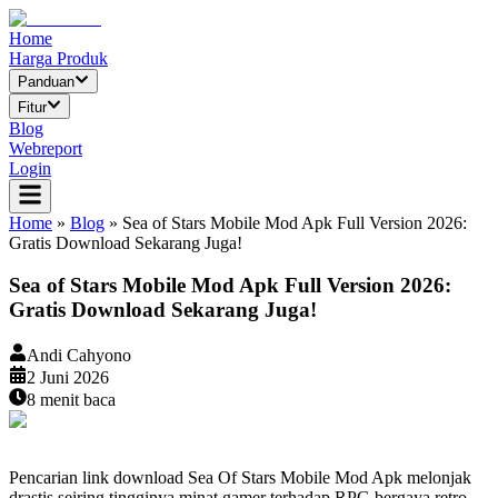
Home
Harga Produk
Panduan
Fitur
Blog
Webreport
Login
Home
»
Blog
»
Sea of Stars Mobile Mod Apk Full Version 2026:
Gratis Download Sekarang Juga!
Sea of Stars Mobile Mod Apk Full Version 2026:
Gratis Download Sekarang Juga!
Andi Cahyono
2 Juni 2026
8
menit baca
Pencarian link download Sea Of Stars Mobile Mod Apk melonjak
drastis seiring tingginya minat gamer terhadap RPG bergaya retro