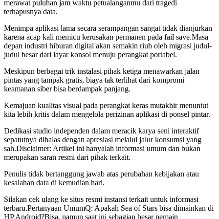
merawat puluhan jam waktu petualanganmu dari tragedi
terhapusnya data.
Menimpa aplikasi lama secara serampangan sangat tidak dianjurkan
karena acap kali memicu kerusakan permanen pada fail save.Masa
depan industri hiburan digital akan semakin riuh oleh migrasi judul-
judul besar dari layar konsol menuju perangkat portabel.
Meskipun berbagai trik instalasi pihak ketiga menawarkan jalan
pintas yang tampak gratis, biaya tak terlihat dari kompromi
keamanan siber bisa berdampak panjang.
Kemajuan kualitas visual pada perangkat keras mutakhir menuntut
kita lebih kritis dalam mengelola perizinan aplikasi di ponsel pintar.
Dedikasi studio independen dalam meracik karya seni interaktif
sepatutnya dibalas dengan apresiasi melalui jalur konsumsi yang
sah.Disclaimer: Artikel ini hanyalah informasi umum dan bukan
merupakan saran resmi dari pihak terkait.
Penulis tidak bertanggung jawab atas perubahan kebijakan atau
kesalahan data di kemudian hari.
Silakan cek ulang ke situs resmi instansi terkait untuk informasi
terbaru.Pertanyaan UmumQ: Apakah Sea of Stars bisa dimainkan di
HP Android?Bisa, namun saat ini sebagian besar pemain