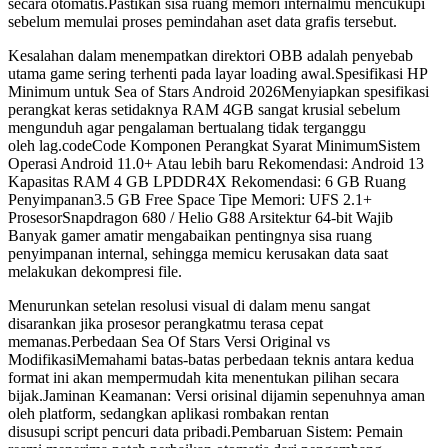
secara otomatis.Pastikan sisa ruang memori internalmu mencukupi
sebelum memulai proses pemindahan aset data grafis tersebut.
Kesalahan dalam menempatkan direktori OBB adalah penyebab
utama game sering terhenti pada layar loading awal.Spesifikasi HP
Minimum untuk Sea of Stars Android 2026Menyiapkan spesifikasi
perangkat keras setidaknya RAM 4GB sangat krusial sebelum
mengunduh agar pengalaman bertualang tidak terganggu
oleh lag.codeCode Komponen Perangkat Syarat MinimumSistem
Operasi Android 11.0+ Atau lebih baru Rekomendasi: Android 13
Kapasitas RAM 4 GB LPDDR4X Rekomendasi: 6 GB Ruang
Penyimpanan3.5 GB Free Space Tipe Memori: UFS 2.1+
ProsesorSnapdragon 680 / Helio G88 Arsitektur 64-bit Wajib
Banyak gamer amatir mengabaikan pentingnya sisa ruang
penyimpanan internal, sehingga memicu kerusakan data saat
melakukan dekompresi file.
Menurunkan setelan resolusi visual di dalam menu sangat
disarankan jika prosesor perangkatmu terasa cepat
memanas.Perbedaan Sea Of Stars Versi Original vs
ModifikasiMemahami batas-batas perbedaan teknis antara kedua
format ini akan mempermudah kita menentukan pilihan secara
bijak.Jaminan Keamanan: Versi orisinal dijamin sepenuhnya aman
oleh platform, sedangkan aplikasi rombakan rentan
disusupi script pencuri data pribadi.Pembaruan Sistem: Pemain