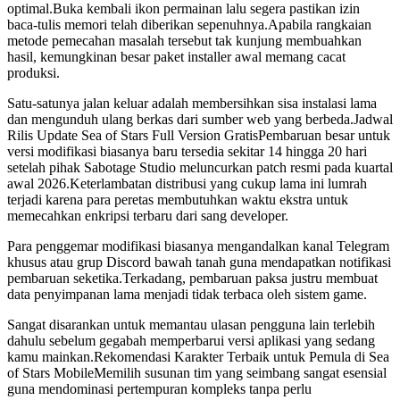
optimal.Buka kembali ikon permainan lalu segera pastikan izin
baca-tulis memori telah diberikan sepenuhnya.Apabila rangkaian
metode pemecahan masalah tersebut tak kunjung membuahkan
hasil, kemungkinan besar paket installer awal memang cacat
produksi.
Satu-satunya jalan keluar adalah membersihkan sisa instalasi lama
dan mengunduh ulang berkas dari sumber web yang berbeda.Jadwal
Rilis Update Sea of Stars Full Version GratisPembaruan besar untuk
versi modifikasi biasanya baru tersedia sekitar 14 hingga 20 hari
setelah pihak Sabotage Studio meluncurkan patch resmi pada kuartal
awal 2026.Keterlambatan distribusi yang cukup lama ini lumrah
terjadi karena para peretas membutuhkan waktu ekstra untuk
memecahkan enkripsi terbaru dari sang developer.
Para penggemar modifikasi biasanya mengandalkan kanal Telegram
khusus atau grup Discord bawah tanah guna mendapatkan notifikasi
pembaruan seketika.Terkadang, pembaruan paksa justru membuat
data penyimpanan lama menjadi tidak terbaca oleh sistem game.
Sangat disarankan untuk memantau ulasan pengguna lain terlebih
dahulu sebelum gegabah memperbarui versi aplikasi yang sedang
kamu mainkan.Rekomendasi Karakter Terbaik untuk Pemula di Sea
of Stars MobileMemilih susunan tim yang seimbang sangat esensial
guna mendominasi pertempuran kompleks tanpa perlu