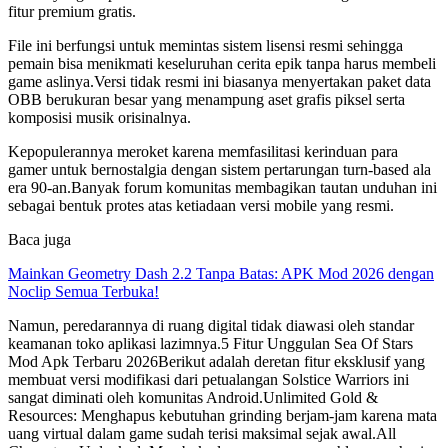
fitur premium gratis.
File ini berfungsi untuk memintas sistem lisensi resmi sehingga
pemain bisa menikmati keseluruhan cerita epik tanpa harus membeli
game aslinya.Versi tidak resmi ini biasanya menyertakan paket data
OBB berukuran besar yang menampung aset grafis piksel serta
komposisi musik orisinalnya.
Kepopulerannya meroket karena memfasilitasi kerinduan para
gamer untuk bernostalgia dengan sistem pertarungan turn-based ala
era 90-an.Banyak forum komunitas membagikan tautan unduhan ini
sebagai bentuk protes atas ketiadaan versi mobile yang resmi.
Baca juga
Mainkan Geometry Dash 2.2 Tanpa Batas: APK Mod 2026 dengan
Noclip Semua Terbuka!
Namun, peredarannya di ruang digital tidak diawasi oleh standar
keamanan toko aplikasi lazimnya.5 Fitur Unggulan Sea Of Stars
Mod Apk Terbaru 2026Berikut adalah deretan fitur eksklusif yang
membuat versi modifikasi dari petualangan Solstice Warriors ini
sangat diminati oleh komunitas Android.Unlimited Gold &
Resources: Menghapus kebutuhan grinding berjam-jam karena mata
uang virtual dalam game sudah terisi maksimal sejak awal.All