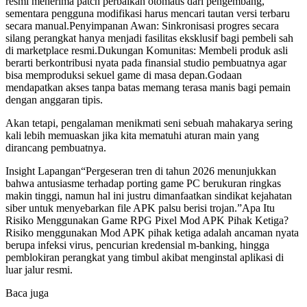
resmi menerima patch perbaikan otomatis dari pengembang,
sementara pengguna modifikasi harus mencari tautan versi terbaru
secara manual.Penyimpanan Awan: Sinkronisasi progres secara
silang perangkat hanya menjadi fasilitas eksklusif bagi pembeli sah
di marketplace resmi.Dukungan Komunitas: Membeli produk asli
berarti berkontribusi nyata pada finansial studio pembuatnya agar
bisa memproduksi sekuel game di masa depan.Godaan
mendapatkan akses tanpa batas memang terasa manis bagi pemain
dengan anggaran tipis.
Akan tetapi, pengalaman menikmati seni sebuah mahakarya sering
kali lebih memuaskan jika kita mematuhi aturan main yang
dirancang pembuatnya.
Insight Lapangan“Pergeseran tren di tahun 2026 menunjukkan
bahwa antusiasme terhadap porting game PC berukuran ringkas
makin tinggi, namun hal ini justru dimanfaatkan sindikat kejahatan
siber untuk menyebarkan file APK palsu berisi trojan.”Apa Itu
Risiko Menggunakan Game RPG Pixel Mod APK Pihak Ketiga?
Risiko menggunakan Mod APK pihak ketiga adalah ancaman nyata
berupa infeksi virus, pencurian kredensial m-banking, hingga
pemblokiran perangkat yang timbul akibat menginstal aplikasi di
luar jalur resmi.
Baca juga