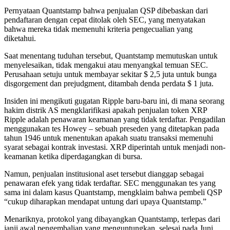
Pernyataan Quantstamp bahwa penjualan QSP dibebaskan dari
pendaftaran dengan cepat ditolak oleh SEC, yang menyatakan
bahwa mereka tidak memenuhi kriteria pengecualian yang
diketahui.
Saat menentang tuduhan tersebut, Quantstamp memutuskan untuk
menyelesaikan, tidak mengakui atau menyangkal temuan SEC.
Perusahaan setuju untuk membayar sekitar $ 2,5 juta untuk bunga
disgorgement dan prejudgment, ditambah denda perdata $ 1 juta.
Insiden ini mengikuti gugatan Ripple baru-baru ini, di mana seorang
hakim distrik AS mengklarifikasi apakah penjualan token XRP
Ripple adalah penawaran keamanan yang tidak terdaftar. Pengadilan
menggunakan tes Howey – sebuah preseden yang ditetapkan pada
tahun 1946 untuk menentukan apakah suatu transaksi memenuhi
syarat sebagai kontrak investasi. XRP diperintah untuk menjadi non-
keamanan ketika diperdagangkan di bursa.
Namun, penjualan institusional aset tersebut dianggap sebagai
penawaran efek yang tidak terdaftar. SEC menggunakan tes yang
sama ini dalam kasus Quantstamp, mengklaim bahwa pembeli QSP
“cukup diharapkan mendapat untung dari upaya Quantstamp.”
Menariknya, protokol yang dibayangkan Quantstamp, terlepas dari
janji awal pengembalian yang menguntungkan, selesai pada Juni