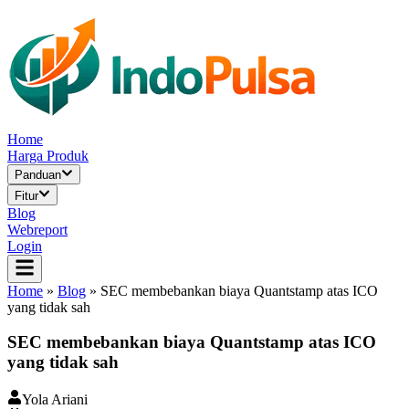
Home
Harga Produk
Panduan
Fitur
Blog
Webreport
Login
Home
»
Blog
»
SEC membebankan biaya Quantstamp atas ICO
yang tidak sah
SEC membebankan biaya Quantstamp atas ICO
yang tidak sah
Yola Ariani