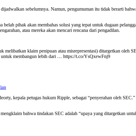
g dijadwalkan sebelumnya. Namun, pengumuman itu tidak berarti bahwa
Kedua belah pihak akan membahas solusi yang tepat untuk dugaan pelan
ngarahan, atau mereka akan mencari rencana dari pengadilan.
ak melibatkan klaim penipuan atau misrepresentasi) ditargetkan oleh
s untuk membangun lebih dari … https://t.co/YsQxewFnj9
lan
ldeorty, kepala petugas hukum Ripple, sebagai “penyerahan oleh SEC.”
engklaim bahwa tindakan SEC adalah “upaya yang ditargetkan untuk 