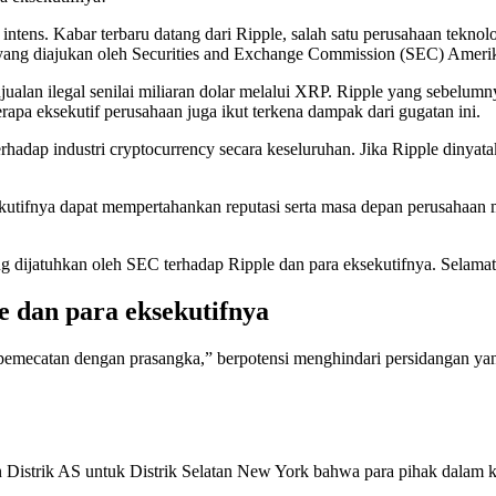
intens. Kabar terbaru datang dari Ripple, salah satu perusahaan teknol
yang diajukan oleh Securities and Exchange Commission (SEC) Amerik
lan ilegal senilai miliaran dolar melalui XRP. Ripple yang sebelumn
apa eksekutif perusahaan juga ikut terkena dampak dari gugatan ini.
rhadap industri cryptocurrency secara keseluruhan. Jika Ripple dinyat
kutifnya dapat mempertahankan reputasi serta masa depan perusahaan 
g dijatuhkan oleh SEC terhadap Ripple dan para eksekutifnya. Selam
 dan para eksekutifnya
pemecatan dengan prasangka,” berpotensi menghindari persidangan ya
 Distrik AS untuk Distrik Selatan New York bahwa para pihak dalam 