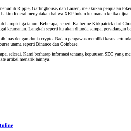
menuduh Ripple, Garlinghouse, dan Larsen, melakukan penjualan tok
ng hakim federal menyatakan bahwa XRP bukan keamanan ketika dijual ke
hampir tiga tahun. Beberapa, seperti Katherine Kirkpatrick dari Cbo
gai keamanan. Langkah seperti itu akan ditunda sampai persidangan be
ih luas dengan dunia crypto. Badan pengawas memiliki kasus tertunda
ursa utama seperti Binance dan Coinbase.
ampai selesai. Kami berharap informasi tentang keputusan SEC yang men
e artikel menarik lainnya!
Online