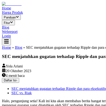
Home
Harga Produk
Panduan
Fitur
Blog
Webreport
Login
Home
»
Blog
»
SEC menjatuhkan gugatan terhadap Ripple dan para 
SEC menjatuhkan gugatan terhadap Ripple dan para
Yola Ariani
20 Oktober 2023
4
menit baca
Daftar Isi
-
SEC menjatuhkan gugatan terhadap Ripple dan para eksekutif
SEC vs. Riak
Halo, pengunjung setia! Kali ini kita akan membahas berita hangat 
mengenai gugatan yang dijatuhkan oleh SEC terhadap Ripple dan par