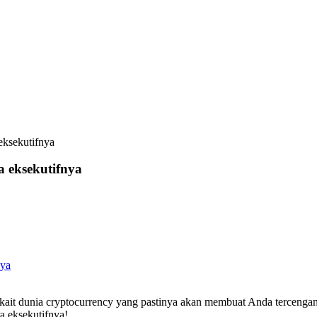
eksekutifnya
 eksekutifnya
nya
terkait dunia cryptocurrency yang pastinya akan membuat Anda terceng
a eksekutifnya!