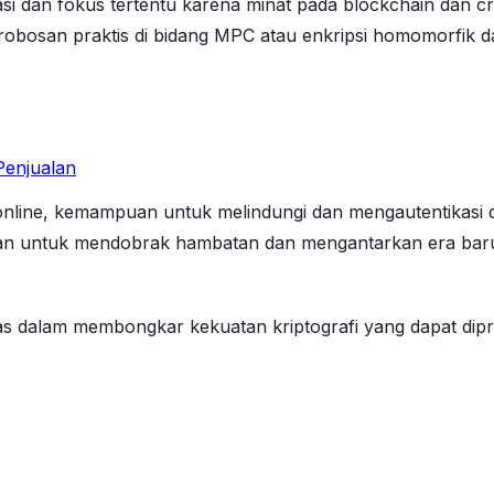
stasi dan fokus tertentu karena minat pada blockchain dan
robosan praktis di bidang MPC atau enkripsi homomorfik
enjualan
nline, kemampuan untuk melindungi dan mengautentikasi da
an untuk mendobrak hambatan dan mengantarkan era baru
litas dalam membongkar kekuatan kriptografi yang dapat di