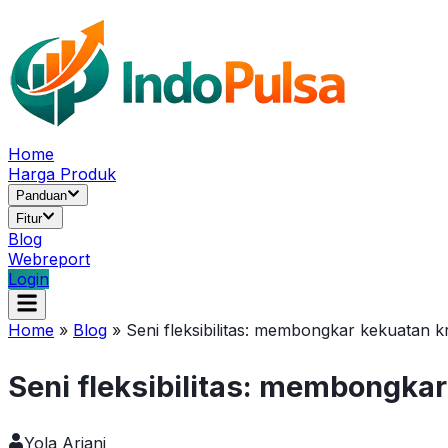
Home
Harga Produk
Panduan
Fitur
Blog
Webreport
Login
Home
»
Blog
»
Seni fleksibilitas: membongkar kekuatan k
Seni fleksibilitas: membongkar
Yola Ariani