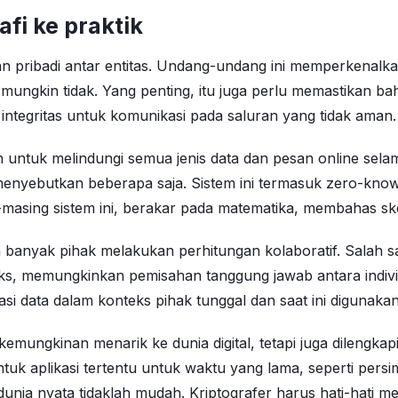
fi ke praktik
san pribadi antar entitas. Undang-undang ini memperkenal
ungkin tidak. Yang penting, itu juga perlu memastikan ba
 integritas untuk komunikasi pada saluran yang tidak aman.
 untuk melindungi semua jenis data dan pesan online sela
enyebutkan beberapa saja. Sistem ini termasuk zero-know
-masing sistem ini, berakar pada matematika, membahas sk
na banyak pihak melakukan perhitungan kolaboratif. Sala
locks, memungkinkan pemisahan tanggung jawab antara indi
si data dalam konteks pihak tunggal dan saat ini digunaka
mungkinan menarik ke dunia digital, tetapi juga dilengkap
tuk aplikasi tertentu untuk waktu yang lama, seperti pers
 di dunia nyata tidaklah mudah. Kriptografer harus hati-hat