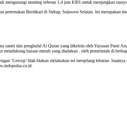
uk mengurangi stunting sebesar 1,4 juta KRS untuk menjangkau masy
tas peternakan Berdikari di Sidrap, Sulawesi Selatan. Ini merupakan t
 santri dan penghafal Al Quran yang dikelola oleh Yayasan Panti Asu
t mendukung bazaar murah yang diadakan . oleh pemerintah di berbaga
 dengan ‘Gercep’ blak-blakan melakukan ini menjelang lebaran. Saatny
.indopulsa.co.id.