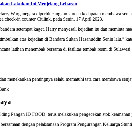
-blakan Lakukan Ini Menjelang Lebaran
 Harry Warganegara diperbincangkan karena kedapatan membawa senjata
ea check-in counter Citilink, pada Senin, 17 April 2023.
andara setempat kaget. Harry menyesali kejadian itu dan meminta maa
bulkan atas kejadian di Bandara Sultan Hasanuddin Senin lalu,” kata 
encana latihan menembak bersama di fasilitas tembak resmi di Sulawesi 
 dan menekankan pentingnya selalu mematuhi tata cara membawa senjata 
 Bank
Raya
Holding Pangan ID FOOD, terus melakukan pengecekan stok keamanan 
ri bersamaan dengan pelaksanaan Program Pengurangan Keluarga Stunt