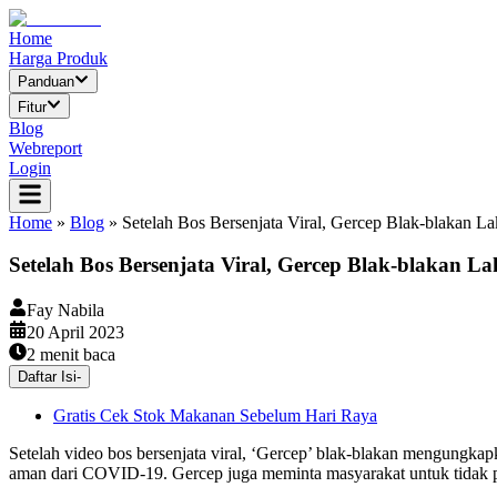
Home
Harga Produk
Panduan
Fitur
Blog
Webreport
Login
Home
»
Blog
»
Setelah Bos Bersenjata Viral, Gercep Blak-blakan L
Setelah Bos Bersenjata Viral, Gercep Blak-blakan L
Fay Nabila
20 April 2023
2
menit baca
Daftar Isi
-
Gratis Cek Stok Makanan Sebelum Hari Raya
Setelah video bos bersenjata viral, ‘Gercep’ blak-blakan mengung
aman dari COVID-19. Gercep juga meminta masyarakat untuk tidak pa