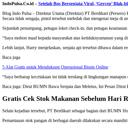
IndoPulsa.Co.id –
Setelah Bos Bersenjata Viral, ‘Gercep’ Blak
Blog Indo Pulsa – Direktur Utama (Direktur) PT Berdikari (Persero)
Secara tidak sengaja, pistol tersebut meledak dan mengenai meja di ar
Sejumlah penumpang, petugas loket check-in, dan petugas keamanan b
“Saya mohon maaf kepada masyarakat atas ketidaknyamanan yang ditim
Lebih lanjut, Harry menjelaskan, senjata api tersebut dibawa dalam r
Baca juga
5 Alat Gratis untuk Mendukung Operasional Bisnis Online
“Saya berharap kecelakaan ini tidak terulang di lingkungan manapun
Baca juga: Dirut BUMN Bawa Senjata dan Meletus, Ini Pesan Dirut
Gratis Cek Stok Makanan Sebelum Hari 
Selain kejadian tersebut, PT Berdikari sebagai bagian dari BUMN 
Pemantauan stok pangan di berbagai daerah dilakukan secara mandi