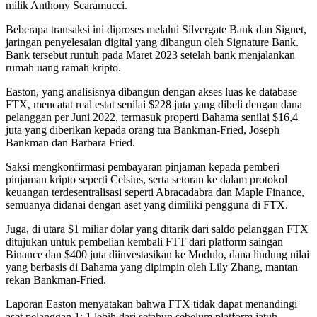
milik Anthony Scaramucci.
Beberapa transaksi ini diproses melalui Silvergate Bank dan Signet,
jaringan penyelesaian digital yang dibangun oleh Signature Bank.
Bank tersebut runtuh pada Maret 2023 setelah bank menjalankan
rumah uang ramah kripto.
Easton, yang analisisnya dibangun dengan akses luas ke database
FTX, mencatat real estat senilai $228 juta yang dibeli dengan dana
pelanggan per Juni 2022, termasuk properti Bahama senilai $16,4
juta yang diberikan kepada orang tua Bankman-Fried, Joseph
Bankman dan Barbara Fried.
Saksi mengkonfirmasi pembayaran pinjaman kepada pemberi
pinjaman kripto seperti Celsius, serta setoran ke dalam protokol
keuangan terdesentralisasi seperti Abracadabra dan Maple Finance,
semuanya didanai dengan aset yang dimiliki pengguna di FTX.
Juga, di utara $1 miliar dolar yang ditarik dari saldo pelanggan FTX
ditujukan untuk pembelian kembali FTT dari platform saingan
Binance dan $400 juta diinvestasikan ke Modulo, dana lindung nilai
yang berbasis di Bahama yang dipimpin oleh Lily Zhang, mantan
rekan Bankman-Fried.
Laporan Easton menyatakan bahwa FTX tidak dapat menandingi
aset pelanggan 1: 1 lebih dari setahun sebelum platform jatuh.