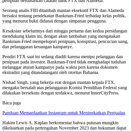
penipuan berdasarkan catatan bank FTX dan Alameda.
Seorang analis FBI ditambah mantan eksekutif FTX dan Alameda
bersaksi tentang pendekatan Bankman-Fried terhadap kelas politik,
yang menurut bukti didanai dengan simpanan pengguna.
Kesaksian sebelumnya dari minggu pertama dan kedua persidangan
mendukung klaim ini, dengan akun tambahan yang mengatakan
Bankman-Fried mempelopori penipuan, konspirasi, pencucian uang,
dan pelanggaran keuangan kampanye.
Pendiri FTX saat ini sedang diadili karena menipu pelanggan dan
penipuan pada investor. Bankman-Fried tidak menghadapi tuduhan
melanggar aturan kampanye pada waktu pers karena dokumen
ekstradisi yang ditandatangani oleh otoritas Bahama.
Nishad Singh, yang bekerja erat dengan mantan kepala FTX,
mengaku bersalah atas pelanggaran Komisi Pemilihan Federal yang
dilakukan bersekutu dengan terdakwa, menurut InnerCityPress.
Baca juga
Panduan Memanfaatkan Instagram untuk Meningkatkan Penjualan
Hakim Lewis A. Kaplan berkomentar bahwa putusan mungkin
dikeluarkan pada pertengahan November 2023 dan hukuman dapat