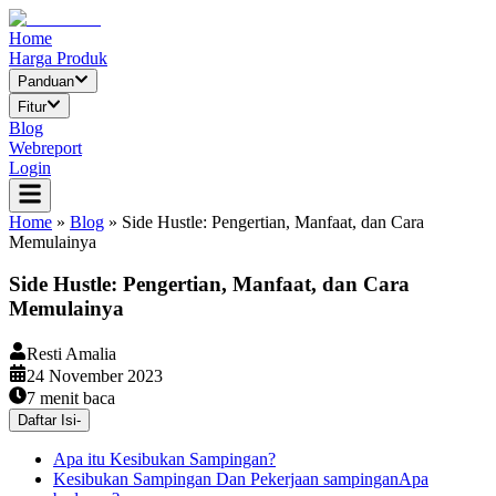
Home
Harga Produk
Panduan
Fitur
Blog
Webreport
Login
Home
»
Blog
»
Side Hustle: Pengertian, Manfaat, dan Cara
Memulainya
Side Hustle: Pengertian, Manfaat, dan Cara
Memulainya
Resti Amalia
24 November 2023
7
menit baca
Daftar Isi
-
Apa itu Kesibukan Sampingan?
Kesibukan Sampingan Dan Pekerjaan sampinganApa