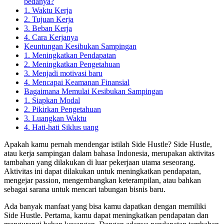
bedanya?
1. Waktu Kerja
2. Tujuan Kerja
3. Beban Kerja
4. Cara Kerjanya
Keuntungan Kesibukan Sampingan
1. Meningkatkan Pendapatan
2. Meningkatkan Pengetahuan
3. Menjadi motivasi baru
4. Mencapai Keamanan Finansial
Bagaimana Memulai Kesibukan Sampingan
1. Siapkan Modal
2. Pikirkan Pengetahuan
3. Luangkan Waktu
4. Hati-hati Siklus uang
Apakah kamu pernah mendengar istilah Side Hustle? Side Hustle,
atau kerja sampingan dalam bahasa Indonesia, merupakan aktivitas
tambahan yang dilakukan di luar pekerjaan utama seseorang.
Aktivitas ini dapat dilakukan untuk meningkatkan pendapatan,
mengejar passion, mengembangkan keterampilan, atau bahkan
sebagai sarana untuk mencari tabungan bisnis baru.
Ada banyak manfaat yang bisa kamu dapatkan dengan memiliki
Side Hustle. Pertama, kamu dapat meningkatkan pendapatan dan