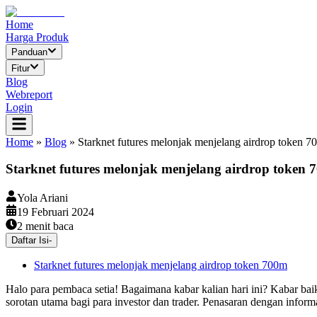
Home
Harga Produk
Panduan
Fitur
Blog
Webreport
Login
Home
»
Blog
»
Starknet futures melonjak menjelang airdrop token 
Starknet futures melonjak menjelang airdrop token 
Yola Ariani
19 Februari 2024
2
menit baca
Daftar Isi
-
Starknet futures melonjak menjelang airdrop token 700m
Halo para pembaca setia! Bagaimana kabar kalian hari ini? Kabar baik 
sorotan utama bagi para investor dan trader. Penasaran dengan informa