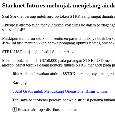
Starknet futures melonjak menjelang aird
Saat Starknet bersiap untuk airdrop token STRK yang sangat dinanti
Antisipasi airdrop telah menyuntikkan volatilitas ke dalam perdag
sebesar 1,14%.
Meskipun tren turun sedikit ini, sentimen pasar tampaknya tidak berku
45%. Ini bisa menunjukkan bahwa pedagang optimis tentang prospek
STRK-USD berjangka abadi | Sumber: Aevo
Minat terbuka lebih dari $750.000 pada pasangan STRK-USD menandak
airdrop. Minat terbuka dalam konteks futures STRK mengacu pada jumla
Jika Anda melewatkan airdrop $STRK pertama, saya mengerti f
Baca juga
5 Alat Gratis untuk Mendukung Operasional Bisnis Online
Tapi saya benar-benar percaya bahwa distribusi pertama bukan
1️⃣ Putaran airdrop / distribusi tambahan