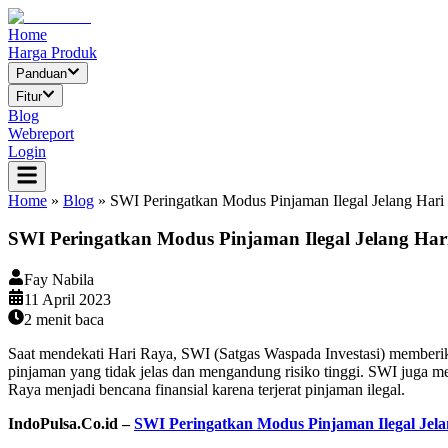
Home
Harga Produk
Panduan
Fitur
Blog
Webreport
Login
Home
»
Blog
»
SWI Peringatkan Modus Pinjaman Ilegal Jelang Hari
SWI Peringatkan Modus Pinjaman Ilegal Jelang Har
Fay Nabila
11 April 2023
2
menit baca
Saat mendekati Hari Raya, SWI (Satgas Waspada Investasi) memberikan
pinjaman yang tidak jelas dan mengandung risiko tinggi. SWI juga 
Raya menjadi bencana finansial karena terjerat pinjaman ilegal.
IndoPulsa.Co.id –
SWI Peringatkan Modus Pinjaman Ilegal Jel