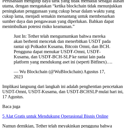
Perusahaan mengutip daya tarik yang tidak memadai sebagai alasan
utama, dengan mengatakan “ketika blockchain tidak menunjukkan
peningkatan penggunaan yang cukup besar dalam waktu yang
cukup lama, menjadi semakin menantang untuk membenarkan
sumber daya dan pengawasan yang diperlukan. Bahkan dapat
menimbulkan potensi risiko keamanan.”
Just In: Tether telah mengumumkan bahwa mereka
akan berhenti mencetak dan menerbitkan USDT pada
rantai uji Polkadot Kusama, Bitcoin Omni, dan BCH.
Pengguna dapat menukar USD₮-Omni, USD₮-
Kusama, dan USD₮-BCH-SLP ke rantai lain pada
platform yang mendukung aset ini (seperti Bitfinex)….
— Wu Blockchain (@WuBlockchain) Agustus 17,
2023
Implikasi langsung dari langkah ini adalah penghentian pencetakan
USDT-Omni, USDT-Kusama, dan USDT-BCHSLP mulai hari ini,
17 Agustus.
Baca juga
5 Alat Gratis untuk Mendukung Operasional Bisnis Online
Namun demikian, Tether telah meyakinkan pengguna bahwa