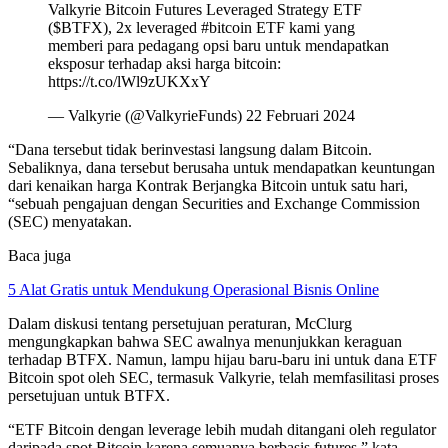
Valkyrie Bitcoin Futures Leveraged Strategy ETF
($BTFX), 2x leveraged #bitcoin ETF kami yang
memberi para pedagang opsi baru untuk mendapatkan
eksposur terhadap aksi harga bitcoin:
https://t.co/lWl9zUKXxY
— Valkyrie (@ValkyrieFunds) 22 Februari 2024
“Dana tersebut tidak berinvestasi langsung dalam Bitcoin.
Sebaliknya, dana tersebut berusaha untuk mendapatkan keuntungan
dari kenaikan harga Kontrak Berjangka Bitcoin untuk satu hari,
“sebuah pengajuan dengan Securities and Exchange Commission
(SEC) menyatakan.
Baca juga
5 Alat Gratis untuk Mendukung Operasional Bisnis Online
Dalam diskusi tentang persetujuan peraturan, McClurg
mengungkapkan bahwa SEC awalnya menunjukkan keraguan
terhadap BTFX. Namun, lampu hijau baru-baru ini untuk dana ETF
Bitcoin spot oleh SEC, termasuk Valkyrie, telah memfasilitasi proses
persetujuan untuk BTFX.
“ETF Bitcoin dengan leverage lebih mudah ditangani oleh regulator
daripada spot Bitcoin karena semuanya berbasis futures,” kata