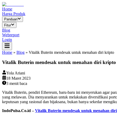
Home
Harga Produk
Panduan
Fitur
Blog
Webreport
Login
Home
»
Blog
»
Vitalik Buterin mendesak untuk menahan diri kripto
Vitalik Buterin mendesak untuk menahan diri kripto
Yola Ariani
18 Maret 2023
3
menit baca
Vitalik Buterin, pendiri Ethereum, baru-baru ini menyerukan agar pa
yang melawan. Dia menyarankan untuk melakukan diversifikasi portof
keputusan yang rasional dan bijaksana, bukan hanya sekedar mengikuti
IndoPulsa.Co.id –
Vitalik Buterin mendesak untuk menahan diri