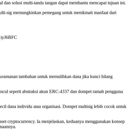
al dan solusi multi-tanda tangan dapat membantu mencapai tujuan ini.
 multi-sig memungkinkan pemegang untuk menikmati manfaat dari
FY1iyJ6BFC
n keamanan tambahan untuk memulihkan dana jika kunci hilang
uncul seperti abstraksi akun ERC-4337 dan dompet ramah pengguna
l dana individu atau organisasi. Dompet multisig lebih cocok untuk
 aset cryptocurrency. Ia menjelaskan, keduanya menggunakan konsep
unaannya.