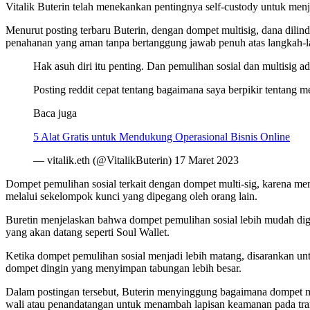
Vitalik Buterin telah menekankan pentingnya self-custody untuk menj
Menurut posting terbaru Buterin, dengan dompet multisig, dana dili
penahanan yang aman tanpa bertanggung jawab penuh atas langkah-
Hak asuh diri itu penting. Dan pemulihan sosial dan multisig 
Posting reddit cepat tentang bagaimana saya berpikir tentang 
Baca juga
5 Alat Gratis untuk Mendukung Operasional Bisnis Online
— vitalik.eth (@VitalikButerin) 17 Maret 2023
Dompet pemulihan sosial terkait dengan dompet multi-sig, karena m
melalui sekelompok kunci yang dipegang oleh orang lain.
Buretin menjelaskan bahwa dompet pemulihan sosial lebih mudah di
yang akan datang seperti Soul Wallet.
Ketika dompet pemulihan sosial menjadi lebih matang, disarankan u
dompet dingin yang menyimpan tabungan lebih besar.
Dalam postingan tersebut, Buterin menyinggung bagaimana dompet mu
wali atau penandatangan untuk menambah lapisan keamanan pada tr