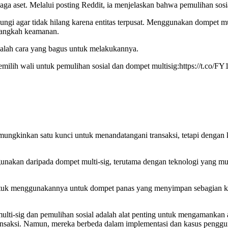
aga aset. Melalui posting Reddit, ia menjelaskan bahwa pemulihan sosi
ndungi agar tidak hilang karena entitas terpusat. Menggunakan dompet
langkah keamanan.
adalah cara yang bagus untuk melakukannya.
memilih wali untuk pemulihan sosial dan dompet multisig:https://t.co/
emungkinkan satu kunci untuk menandatangani transaksi, tetapi denga
gunakan daripada dompet multi-sig, terutama dengan teknologi yang m
ntuk menggunakannya untuk dompet panas yang menyimpan sebagian keci
lti-sig dan pemulihan sosial adalah alat penting untuk mengamankan
ansaksi. Namun, mereka berbeda dalam implementasi dan kasus pengg