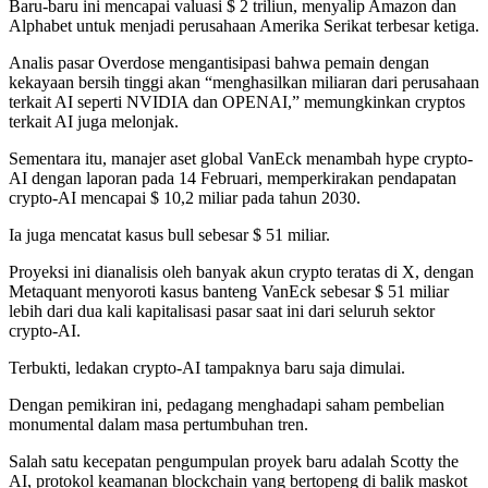
Baru-baru ini mencapai valuasi $ 2 triliun, menyalip Amazon dan
Alphabet untuk menjadi perusahaan Amerika Serikat terbesar ketiga.
Analis pasar Overdose mengantisipasi bahwa pemain dengan
kekayaan bersih tinggi akan “menghasilkan miliaran dari perusahaan
terkait AI seperti NVIDIA dan OPENAI,” memungkinkan cryptos
terkait AI juga melonjak.
Sementara itu, manajer aset global VanEck menambah hype crypto-
AI dengan laporan pada 14 Februari, memperkirakan pendapatan
crypto-AI mencapai $ 10,2 miliar pada tahun 2030.
Ia juga mencatat kasus bull sebesar $ 51 miliar.
Proyeksi ini dianalisis oleh banyak akun crypto teratas di X, dengan
Metaquant menyoroti kasus banteng VanEck sebesar $ 51 miliar
lebih dari dua kali kapitalisasi pasar saat ini dari seluruh sektor
crypto-AI.
Terbukti, ledakan crypto-AI tampaknya baru saja dimulai.
Dengan pemikiran ini, pedagang menghadapi saham pembelian
monumental dalam masa pertumbuhan tren.
Salah satu kecepatan pengumpulan proyek baru adalah Scotty the
AI, protokol keamanan blockchain yang bertopeng di balik maskot