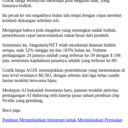
Grafik harga Worldcoin menempa pola megafon naik, yang
biasanya bullish.
Itu pecah ke sisi negatifnya bulan lalu tetapi dengan cepat merebut
kembali dukungan sebelum reli.
Mengingat bahwa pola megafon yang meningkat sudah bullish,
penembusan cepat mencerminkan minat besar dari pembeli.
Sementara itu, SingularityNET telah menikmati lintasan bullish
serupa, naik 52% minggu ini dan 183% bulan ini. Volume
perdagangan 24 jamnya adalah yang terbesar ke-39 dengan $ 198
juta, sementara kapitalisasi pasarnya adalah yang terbesar ke-80.
Grafik harga AGIX menunjukkan penembusan yang menentukan di
atas level resistance $0,583, dengan sebelas dari tiga belas candle
harian terakhir berwarna hijau.
Meskipun AI bukanlah fenomena baru, putaran terakhir aktivitas
perdagangan AI didorong oleh kinerja pasar saham pembuat chip
Nvidia yang gemilang.
Baca juga
Panduan Memanfaatkan Instagram untuk Meningkatkan Penjualan