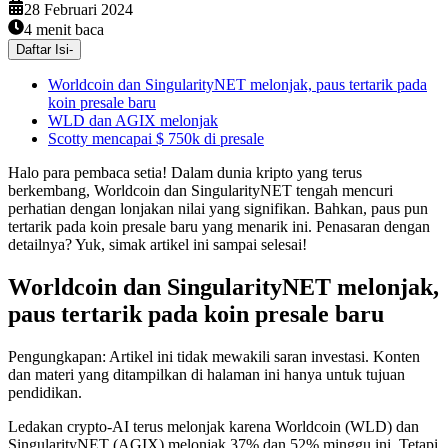
28 Februari 2024
4
menit baca
Daftar Isi
-
Worldcoin dan SingularityNET melonjak, paus tertarik pada
koin presale baru
WLD dan AGIX melonjak
Scotty mencapai $ 750k di presale
Halo para pembaca setia! Dalam dunia kripto yang terus
berkembang, Worldcoin dan SingularityNET tengah mencuri
perhatian dengan lonjakan nilai yang signifikan. Bahkan, paus pun
tertarik pada koin presale baru yang menarik ini. Penasaran dengan
detailnya? Yuk, simak artikel ini sampai selesai!
Worldcoin dan SingularityNET melonjak,
paus tertarik pada koin presale baru
Pengungkapan: Artikel ini tidak mewakili saran investasi. Konten
dan materi yang ditampilkan di halaman ini hanya untuk tujuan
pendidikan.
Ledakan crypto-AI terus melonjak karena Worldcoin (WLD) dan
SingularityNET (AGIX) melonjak 37% dan 52% minggu ini. Tetapi