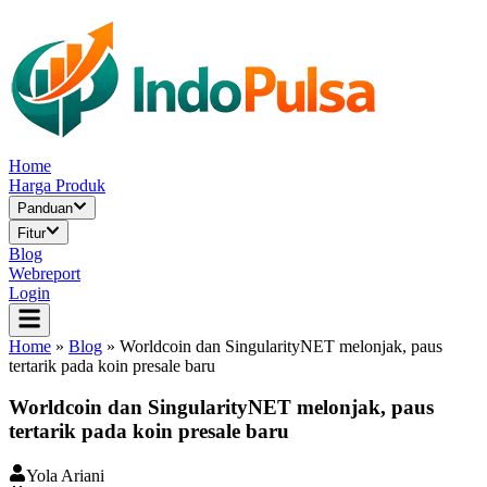
Home
Harga Produk
Panduan
Fitur
Blog
Webreport
Login
Home
»
Blog
»
Worldcoin dan SingularityNET melonjak, paus
tertarik pada koin presale baru
Worldcoin dan SingularityNET melonjak, paus
tertarik pada koin presale baru
Yola Ariani